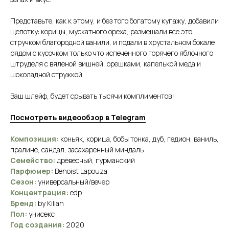
Представьте, как к этому, и без того богатому купажу, добавили
щепотку: корицы, мускатного ореха, размешали все это
стручком благородной ванили, и подали в хрустальном бокале
рядом с кусочком только что испеченного горячего яблочного
штруделя с вяленой вишней, орешками, капелькой меда и
шоколадной стружкой.
Ваш шлейф, будет срывать тысячи комплиментов!
Посмотреть видеообзор в Telegram
Вам нужна помощь
Композиция:
коньяк, корица, бобы тонка, дуб, гедион, ваниль,
с подбором аромата?
пралине, сандал, засахаренный миндаль
Семейство:
древесный, гурманский
Парфюмер:
Benoist Lapouza
Заполните нашу анкету, а в ответ мы
пришлем объемный список ароматов,
Сезон:
универсальный/вечер
которые подходят именно вам, и
Концентрация:
edp
подарим -10% на первый заказ
Бренд:
by Kilian
Пол:
унисекс
Заполнить анкету
Год создания:
2020