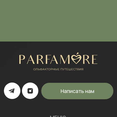
ИП Щипанская Ольга Леонидовна
ИНН: 430706408553
ОГРНИП: 322435000003870
Политика конфиденциальности
Согласие на обработку персональных данных
Договор оферты
* Meta признана экстремистской организацией и
запрещена на территории России
Разработка сайта: Mars Branding