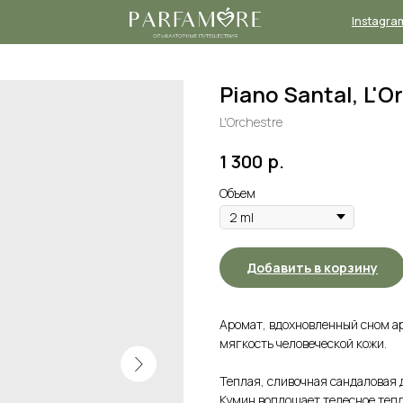
Instagram*
Телеграм-
канал
Piano Santal, L'
L'Orchestre
р.
1 300
Объем
Добавить в корзину
Аромат, вдохновленный сном ар
мягкость человеческой кожи.
Теплая, сливочная сандаловая
Кумин воплощает телесное теп