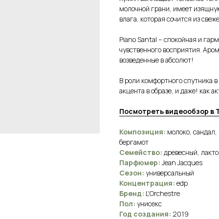
молочной грани, имеет изящную
влага, которая сочится из свеж
Piano Santal – спокойная и гар
чувственного восприятия. Аром
возведенные в абсолют!
В роли комфортного спутника в
акцента в образе, и даже! как 
Посмотреть видеообзор в 
Композиция:
молоко, сандал,
бергамот
Семейство:
древесный, лакт
Парфюмер:
Jean Jacques
Сезон:
универсальный
Концентрация:
edp
Бренд:
L'Orchestre
Пол:
унисекс
Год создания:
2019