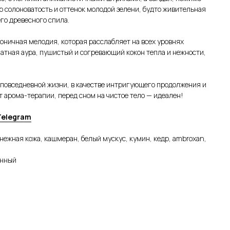
 солоноватость и оттенок молодой зелени, будто живительная
его древесного спила.
моничная мелодия, которая расслабляет на всех уровнях
атная аура, пушистый и согревающий кокон тепла и нежности,
 повседневной жизни, в качестве интригующего продолжения и
акт арома-терапии, перед сном на чистое тело — идеален!
Telegram
 нежная кожа, кашмеран, белый мускус, кумин, кедр, ambroxan,
онный