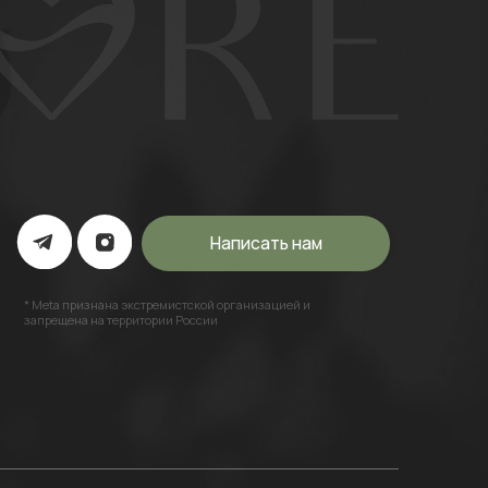
Написать нам
а экстремистской организацией и
ерритории России
Разработка сайта: Mars Branding