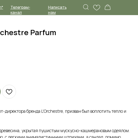
Написать
нам
Orchestre Parfum
т-директора бренда L'Orchestre, призван был воплотить тепло и
 древесина, укрытая пушистым мускусно-кашмерановым одеялом.
ло, с легкими анималистичными штрихами, а сандал, помимо