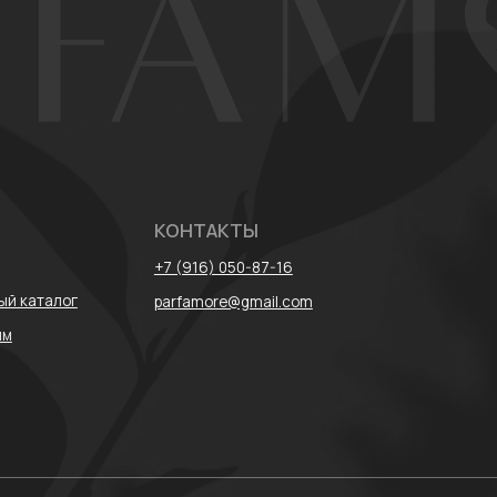
+7 (916) 050-87-16
лог
parfamore@gmail.com
* Meta признан
запрещена на т
данных
Договор оферты