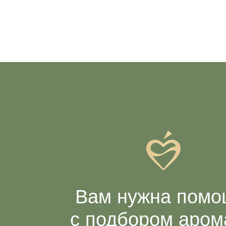
Вам нужна помощ
с подбором аромат
Заполните нашу анкету, а в ответ мы пришлем
объемный список ароматов, которые подходят
именно вам, и подарим -10% на первый заказ
Заполнить анкету