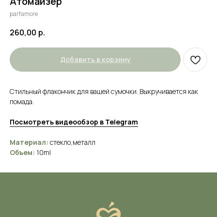
Атомайзер
parfamore
260,00
р.
Добавить в корзину
Стильный флакончик для вашей сумочки. Выкручивается как
помада.
Вам нужна помощь
Посмотреть видеообзор в Telegram
с подбором аромата?
Материал:
стекло,металл
Объем:
10ml
Заполните нашу анкету, а в ответ мы
пришлем объемный список ароматов,
которые подходят именно вам, и
подарим -10% на первый заказ
Заполнить анкету