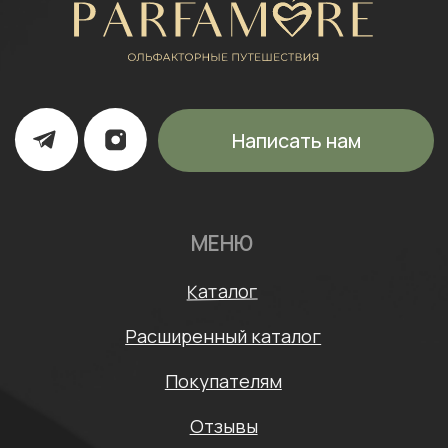
ИП Щипанская Ольга Леонидовна
ИНН: 430706408553
ОГРНИП: 322435000003870
Политика конфиденциальности
Согласие на обработку персональных данных
Договор оферты
* Meta признана экстремистской организацией и
запрещена на территории России
Разработка сайта: Mars Branding