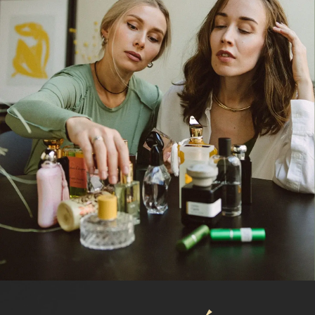
Написать нам
МЕНЮ
Каталог
Расширенный каталог
Покупателям
Отзывы
КОНТАКТЫ
+7 (916) 050-87-16
parfamore@gmail.com