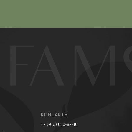
КОНТАКТЫ
+7 (916) 050-87-16
лог
parfamore@gmail.com
* Meta признан
запрещена на т