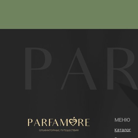
МЕНЮ
Каталог
Расширенный ката
ИП Щипанская Ольга Леонидовна
ИНН: 430706408553
Покупателям
ОГРНИП: 322435000003870
Отзывы