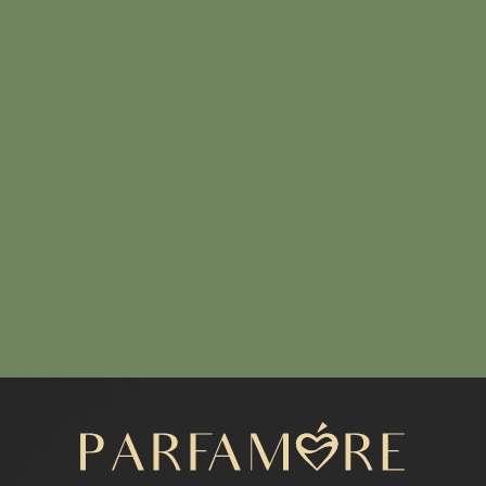
Написать нам
МЕНЮ
Каталог
Расширенный каталог
Покупателям
Отзывы
КОНТАКТЫ
+7 (916) 050-87-16
parfamore@gmail.com