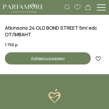
Atkinsons 24 OLD BOND STREET 5ml edc
ОТЛИВАНТ
1 750
р.
Добавить в корзину
Вам нужна помощь
с подбором аромата?
Заполните нашу анкету, а в ответ мы
пришлем объемный список ароматов,
которые подходят именно вам, и