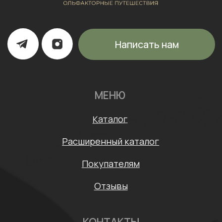
ИП Щипанская Ольга Леонидовна
ИНН: 430706408553
ОГРНИП: 322435000003870
Политика конфиденциальности
Согласие на обработку персональных данных
Договор оферты
* Meta признана экстремистской организацией и
запрещена на территории России
Разработка сайта: Mars Branding