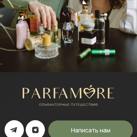
Каталог
Расширенный каталог
Покупателям
Отзывы
КОНТАКТЫ
+7 (916) 050-87-16
parfamore@gmail.com
ИП Щипанская Ольга Леонидовна
ИНН: 430706408553
ОГРНИП: 322435000003870
Политика конфиденциальности