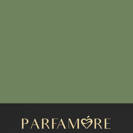
Написать нам
МЕНЮ
Каталог
Расширенный каталог
Покупателям
Отзывы
КОНТАКТЫ
+7 (916) 050-87-16
parfamore@gmail.com