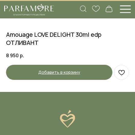
Amouage LOVE DELIGHT 30ml edp
ОТЛИВАНТ
8 950
р.
Добавить в корзину
Вам нужна помощь
с подбором аромата?
Заполните нашу анкету, а в ответ мы
пришлем объемный список ароматов,
которые подходят именно вам, и