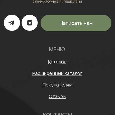
ИП Щипанская Ольга Леонидовна
ИНН: 430706408553
ОГРНИП: 322435000003870
Политика конфиденциальности
Согласие на обработку персональных данных
Договор оферты
* Meta признана экстремистской организацией и
запрещена на территории России
Разработка сайта: Mars Branding