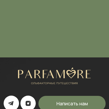
Каталог
Расширенный каталог
Покупателям
Отзывы
КОНТАКТЫ
+7 (916) 050-87-16
parfamore@gmail.com
ИП Щипанская Ольга Леонидовна
ИНН: 430706408553
ОГРНИП: 322435000003870
Политика конфиденциальности