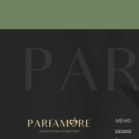
МЕНЮ
Каталог
Расширенный ката
ИП Щипанская Ольга Леонидовна
ИНН: 430706408553
Покупателям
ОГРНИП: 322435000003870
Отзывы