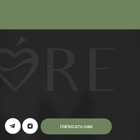
Написать нам
а экстремистской организацией и
ерритории России