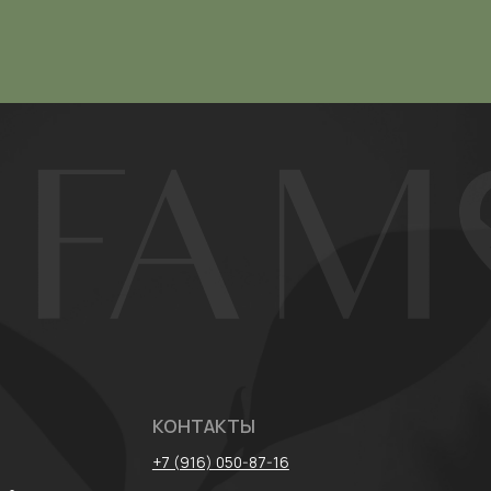
КОНТАКТЫ
+7 (916) 050-87-16
лог
parfamore@gmail.com
* Meta признан
запрещена на т