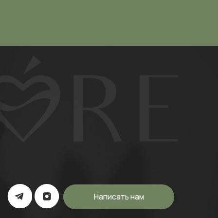
Написать нам
а экстремистской организацией и
ерритории России