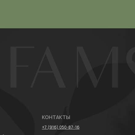
КОНТАКТЫ
+7 (916) 050-87-16
лог
parfamore@gmail.com
* Meta признан
запрещена на т