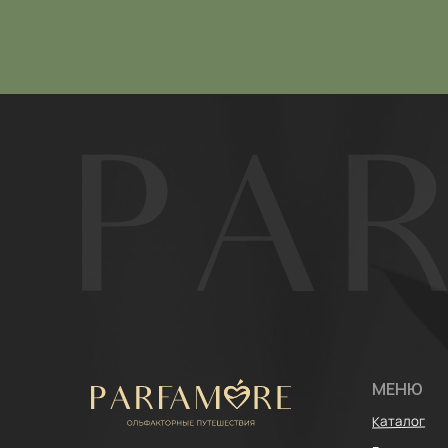
МЕНЮ
Каталог
Расширенный ката
ИП Щипанская Ольга Леонидовна
ИНН: 430706408553
Покупателям
ОГРНИП: 322435000003870
Отзывы