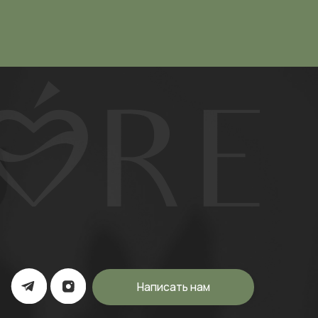
Написать нам
а экстремистской организацией и
ерритории России