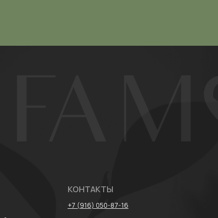
КОНТАКТЫ
+7 (916) 050-87-16
лог
parfamore@gmail.com
* Meta признан
запрещена на т