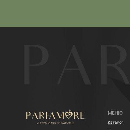
МЕНЮ
Каталог
Расширенный ката
ИП Щипанская Ольга Леонидовна
ИНН: 430706408553
Покупателям
ОГРНИП: 322435000003870
Отзывы