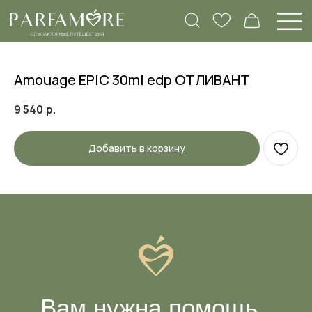
Amouage EPIC 30ml edp ОТЛИВАНТ
9 540
р.
Добавить в корзину
Вам нужна помощь
с подбором аромата?
Заполните нашу анкету, а в ответ мы
пришлем объемный список ароматов,
которые подходят именно вам, и
подарим -10% на первый заказ