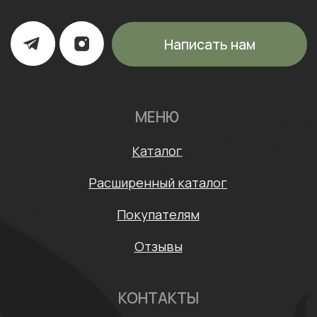
ИП Щипанская Ольга Леонидовна
ИНН: 430706408553
ОГРНИП: 322435000003870
Политика конфиденциальности
Согласие на обработку персональных данных
Договор оферты
* Meta признана экстремистской организацией и
запрещена на территории России
Разработка сайта: Mars Branding