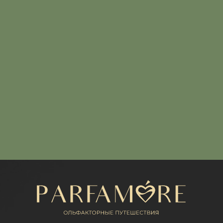
Написать нам
МЕНЮ
Каталог
Расширенный каталог
Покупателям
Отзывы
КОНТАКТЫ
+7 (916) 050-87-16
parfamore@gmail.com