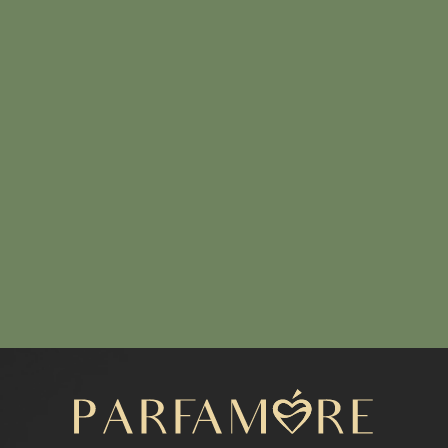
Написать нам
МЕНЮ
Каталог
Расширенный каталог
Покупателям
Отзывы
КОНТАКТЫ
+7 (916) 050-87-16
parfamore@gmail.com