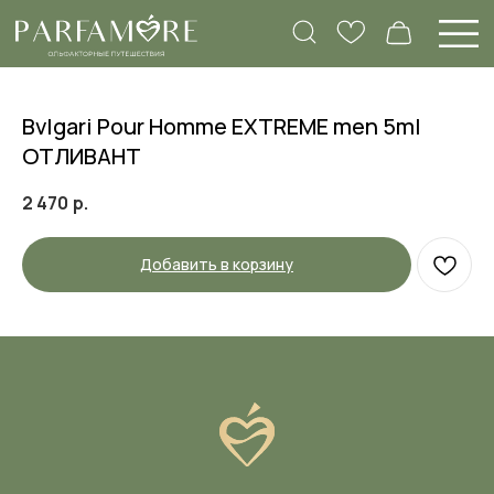
Bvlgari Pour Homme EXTREME men 5ml
ОТЛИВАНТ
2 470
р.
Добавить в корзину
Вам нужна помощь
с подбором аромата?
Заполните нашу анкету, а в ответ мы
пришлем объемный список ароматов,
которые подходят именно вам, и