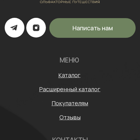
ИП Щипанская Ольга Леонидовна
ИНН: 430706408553
ОГРНИП: 322435000003870
Политика конфиденциальности
Согласие на обработку персональных данных
Договор оферты
* Meta признана экстремистской организацией и
запрещена на территории России
Разработка сайта: Mars Branding