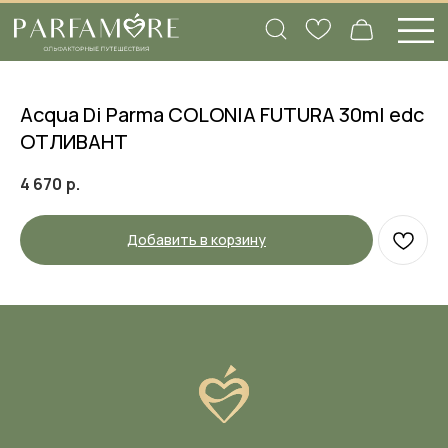
Acqua Di Parma COLONIA FUTURA 30ml edc
ОТЛИВАНТ
4 670
р.
Добавить в корзину
Вам нужна помощь
с подбором аромата?
Заполните нашу анкету, а в ответ мы
пришлем объемный список ароматов,
которые подходят именно вам, и