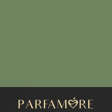
Написать нам
МЕНЮ
Каталог
Расширенный каталог
Покупателям
Отзывы
КОНТАКТЫ
+7 (916) 050-87-16
parfamore@gmail.com