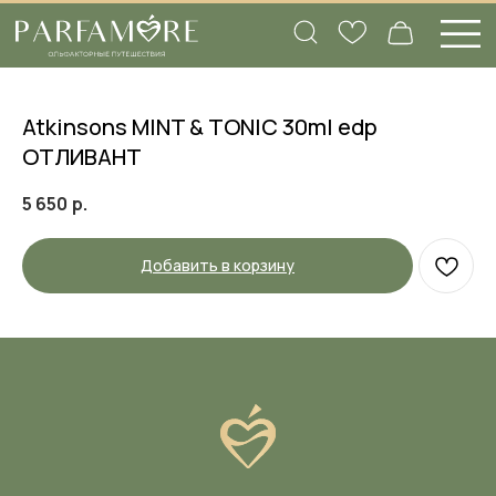
Atkinsons MINT & TONIC 30ml edp
ОТЛИВАНТ
5 650
р.
Добавить в корзину
Вам нужна помощь
с подбором аромата?
Заполните нашу анкету, а в ответ мы
пришлем объемный список ароматов,
которые подходят именно вам, и