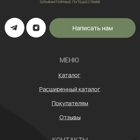
ИП Щипанская Ольга Леонидовна
ИНН: 430706408553
ОГРНИП: 322435000003870
Политика конфиденциальности
Согласие на обработку персональных данных
Договор оферты
* Meta признана экстремистской организацией и
запрещена на территории России
Разработка сайта: Mars Branding