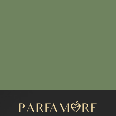
Написать нам
МЕНЮ
Каталог
Расширенный каталог
Покупателям
Отзывы
КОНТАКТЫ
+7 (916) 050-87-16
parfamore@gmail.com