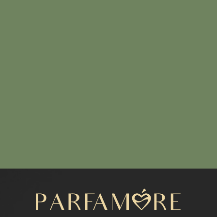
Написать нам
МЕНЮ
Каталог
Расширенный каталог
Покупателям
Отзывы
КОНТАКТЫ
+7 (916) 050-87-16
parfamore@gmail.com