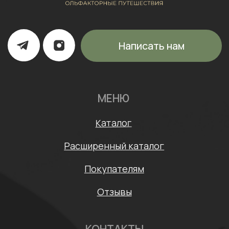
ИП Щипанская Ольга Леонидовна
ИНН: 430706408553
ОГРНИП: 322435000003870
Политика конфиденциальности
Согласие на обработку персональных данных
Договор оферты
* Meta признана экстремистской организацией и
запрещена на территории России
Разработка сайта: Mars Branding