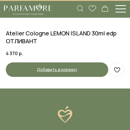
Atelier Cologne LEMON ISLAND 30ml edp
ОТЛИВАНТ
4 370
р.
Добавить в корзину
Вам нужна помощь
с подбором аромата?
Заполните нашу анкету, а в ответ мы
пришлем объемный список ароматов,
которые подходят именно вам, и